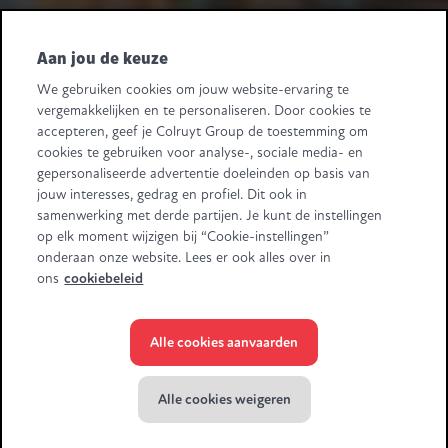
Heeft u leveranciersvragen? Bel +32 2 363 55 45.
Volg ons
Aan jou de keuze
We gebruiken cookies om jouw website-ervaring te
Retail Partners Colruyt Group NV/SA
vergemakkelijken en te personaliseren. Door cookies te
Edingensesteenweg 196, B-1500 Halle
accepteren, geef je Colruyt Group de toestemming om
"BTW/TVA BE 0413.970.957 - RPR/RPM Brussel/Bruxelles"
cookies te gebruiken voor analyse-, sociale media- en
+32 (0)2 583.11.11
info@retailpartnerscolruytgroup.be
gepersonaliseerde advertentie doeleinden op basis van
Alle ondernemingsgegevens
.
jouw interesses, gedrag en profiel. Dit ook in
samenwerking met derde partijen. Je kunt de instellingen
Sommige beelden zijn gegenereerd met behulp van AI.
op elk moment wijzigen bij “Cookie-instellingen”
onderaan onze website. Lees er ook alles over in
ons
cookiebeleid
Alle cookies aanvaarden
© Colruyt Group
2026
Privacyverklaring Xtra
Alle cookies weigeren
Algemene voorwaarden Xtra