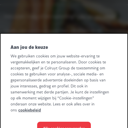
Heb je een vraag of een opmerking?
Laat het ons weten.
Heeft u leveranciersvragen? Bel +32 2 363 55 45.
Volg ons
Aan jou de keuze
We gebruiken cookies om jouw website-ervaring te
Retail Partners Colruyt Group NV/SA
vergemakkelijken en te personaliseren. Door cookies te
Edingensesteenweg 196, B-1500 Halle
accepteren, geef je Colruyt Group de toestemming om
"BTW/TVA BE 0413.970.957 - RPR/RPM Brussel/Bruxelles"
cookies te gebruiken voor analyse-, sociale media- en
+32 (0)2 583.11.11
info@retailpartnerscolruytgroup.be
gepersonaliseerde advertentie doeleinden op basis van
Alle ondernemingsgegevens
.
jouw interesses, gedrag en profiel. Dit ook in
samenwerking met derde partijen. Je kunt de instellingen
Sommige beelden zijn gegenereerd met behulp van AI.
op elk moment wijzigen bij “Cookie-instellingen”
onderaan onze website. Lees er ook alles over in
ons
cookiebeleid