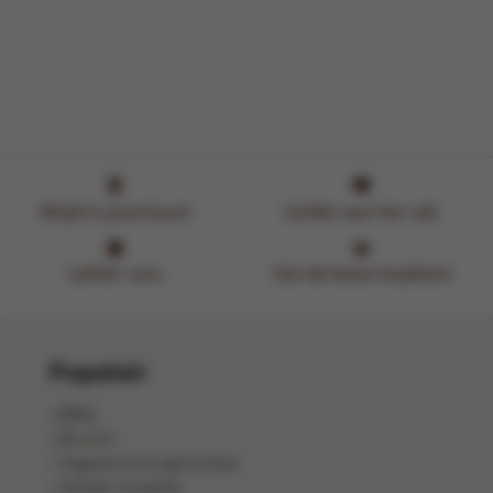
Altijd in jouw buurt
Liefde voor het vak
Lekker vers
Van de beste kwaliteit
Populair
BBQ
Brunch
Vegetarische gerechten
Salade recepten