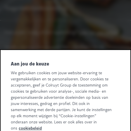
Toegankelijkheidsverklaring
Heb je een vraag of een opmerking?
Laat het ons weten.
Heeft u leveranciersvragen? Bel +32 2 363 55 45.
Volg ons
Aan jou de keuze
We gebruiken cookies om jouw website-ervaring te
Retail Partners Colruyt Group NV/SA
vergemakkelijken en te personaliseren. Door cookies te
Edingensesteenweg 196, B-1500 Halle
accepteren, geef je Colruyt Group de toestemming om
"BTW/TVA BE 0413.970.957 - RPR/RPM Brussel/Bruxelles"
cookies te gebruiken voor analyse-, sociale media- en
+32 (0)2 583.11.11
info@retailpartnerscolruytgroup.be
gepersonaliseerde advertentie doeleinden op basis van
Alle ondernemingsgegevens
.
jouw interesses, gedrag en profiel. Dit ook in
samenwerking met derde partijen. Je kunt de instellingen
Sommige beelden zijn gegenereerd met behulp van AI.
op elk moment wijzigen bij “Cookie-instellingen”
onderaan onze website. Lees er ook alles over in
ons
cookiebeleid