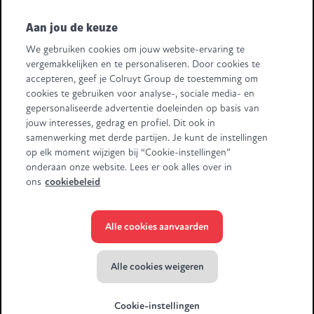
Volg ons
Aan jou de keuze
We gebruiken cookies om jouw website-ervaring te
Retail Partners Colruyt Group NV/SA
vergemakkelijken en te personaliseren. Door cookies te
Edingensesteenweg 196, B-1500 Halle
accepteren, geef je Colruyt Group de toestemming om
"BTW/TVA BE 0413.970.957 - RPR/RPM Brussel/Bruxelles"
cookies te gebruiken voor analyse-, sociale media- en
+32 (0)2 583.11.11
info@retailpartnerscolruytgroup.be
gepersonaliseerde advertentie doeleinden op basis van
Alle ondernemingsgegevens
.
jouw interesses, gedrag en profiel. Dit ook in
samenwerking met derde partijen. Je kunt de instellingen
Sommige beelden zijn gegenereerd met behulp van AI.
op elk moment wijzigen bij “Cookie-instellingen”
onderaan onze website. Lees er ook alles over in
ons
cookiebeleid
Alle cookies aanvaarden
© Colruyt Group
2026
Privacyverklaring Xtra
Alle cookies weigeren
Algemene voorwaarden Xtra
Cookie-instellingen
Cookiebeleid