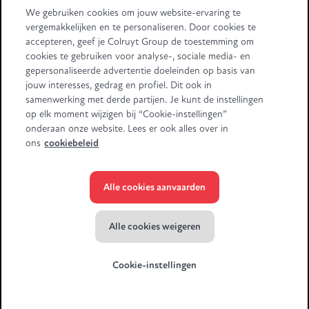
We gebruiken cookies om jouw website-ervaring te
Retail Partners Colruyt Group NV/SA
vergemakkelijken en te personaliseren. Door cookies te
Edingensesteenweg 196, B-1500 Halle
accepteren, geef je Colruyt Group de toestemming om
"BTW/TVA BE 0413.970.957 - RPR/RPM Brussel/Bruxelles"
cookies te gebruiken voor analyse-, sociale media- en
+32 (0)2 583.11.11
info@retailpartnerscolruytgroup.be
gepersonaliseerde advertentie doeleinden op basis van
Alle ondernemingsgegevens
.
jouw interesses, gedrag en profiel. Dit ook in
samenwerking met derde partijen. Je kunt de instellingen
Sommige beelden zijn gegenereerd met behulp van AI.
op elk moment wijzigen bij “Cookie-instellingen”
onderaan onze website. Lees er ook alles over in
ons
cookiebeleid
Alle cookies aanvaarden
© Colruyt Group
2026
Privacyverklaring Xtra
Alle cookies weigeren
Algemene voorwaarden Xtra
Cookie-instellingen
Cookiebeleid
Cookie-instellingen