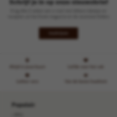
Schrijf je in op onze nieuwsbrief
Krijg elke 2 weken een e-mail met lekkere ideetjes en
recepten uit het Kook-magazine en de recentste folders
Inschrijven
Altijd in jouw buurt
Liefde voor het vak
Lekker vers
Van de beste kwaliteit
Populair
BBQ