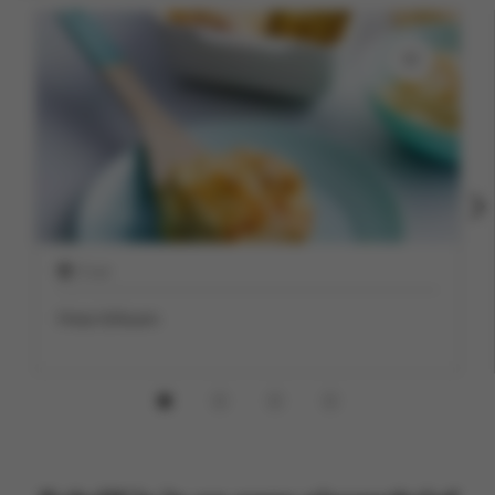
2 uur
Hete bliksem