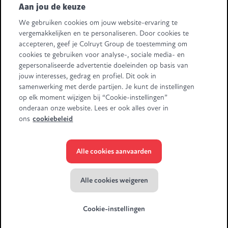
Volg ons
Aan jou de keuze
We gebruiken cookies om jouw website-ervaring te
Retail Partners Colruyt Group NV/SA
vergemakkelijken en te personaliseren. Door cookies te
Edingensesteenweg 196, B-1500 Halle
accepteren, geef je Colruyt Group de toestemming om
"BTW/TVA BE 0413.970.957 - RPR/RPM Brussel/Bruxelles"
cookies te gebruiken voor analyse-, sociale media- en
+32 (0)2 583.11.11
info@retailpartnerscolruytgroup.be
gepersonaliseerde advertentie doeleinden op basis van
Alle ondernemingsgegevens
.
jouw interesses, gedrag en profiel. Dit ook in
samenwerking met derde partijen. Je kunt de instellingen
Sommige beelden zijn gegenereerd met behulp van AI.
op elk moment wijzigen bij “Cookie-instellingen”
onderaan onze website. Lees er ook alles over in
ons
cookiebeleid
Alle cookies aanvaarden
© Colruyt Group
2026
Privacyverklaring Xtra
Alle cookies weigeren
Algemene voorwaarden Xtra
Cookie-instellingen
Cookiebeleid