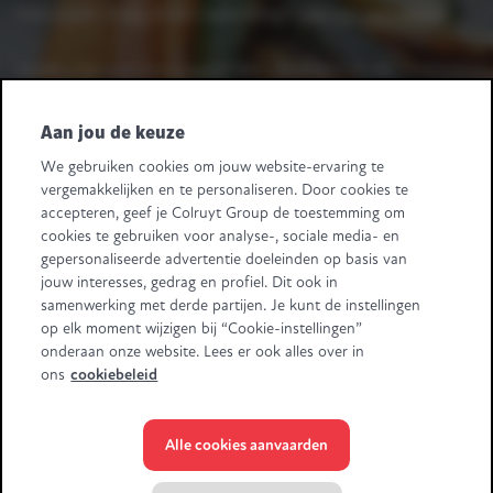
Heb je een vraag of een opmerking?
Laat het ons weten.
Heeft u leveranciersvragen? Bel +32 2 363 55 45.
Volg ons
Aan jou de keuze
We gebruiken cookies om jouw website-ervaring te
Retail Partners Colruyt Group NV/SA
vergemakkelijken en te personaliseren. Door cookies te
Edingensesteenweg 196, B-1500 Halle
accepteren, geef je Colruyt Group de toestemming om
"BTW/TVA BE 0413.970.957 - RPR/RPM Brussel/Bruxelles"
cookies te gebruiken voor analyse-, sociale media- en
+32 (0)2 583.11.11
info@retailpartnerscolruytgroup.be
gepersonaliseerde advertentie doeleinden op basis van
Alle ondernemingsgegevens
.
jouw interesses, gedrag en profiel. Dit ook in
samenwerking met derde partijen. Je kunt de instellingen
Sommige beelden zijn gegenereerd met behulp van AI.
op elk moment wijzigen bij “Cookie-instellingen”
onderaan onze website. Lees er ook alles over in
ons
cookiebeleid
Alle cookies aanvaarden
© Colruyt Group
2026