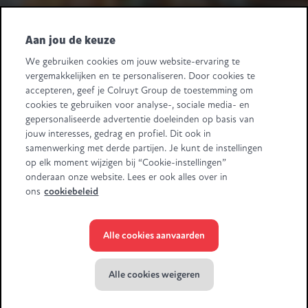
Heeft u leveranciersvragen? Bel +32 2 363 55 45.
Volg ons
Aan jou de keuze
We gebruiken cookies om jouw website-ervaring te
Retail Partners Colruyt Group NV/SA
vergemakkelijken en te personaliseren. Door cookies te
Edingensesteenweg 196, B-1500 Halle
accepteren, geef je Colruyt Group de toestemming om
"BTW/TVA BE 0413.970.957 - RPR/RPM Brussel/Bruxelles"
cookies te gebruiken voor analyse-, sociale media- en
+32 (0)2 583.11.11
info@retailpartnerscolruytgroup.be
gepersonaliseerde advertentie doeleinden op basis van
Alle ondernemingsgegevens
.
jouw interesses, gedrag en profiel. Dit ook in
samenwerking met derde partijen. Je kunt de instellingen
Sommige beelden zijn gegenereerd met behulp van AI.
op elk moment wijzigen bij “Cookie-instellingen”
onderaan onze website. Lees er ook alles over in
ons
cookiebeleid
Alle cookies aanvaarden
© Colruyt Group
2026
Privacyverklaring Xtra
Alle cookies weigeren
Algemene voorwaarden Xtra