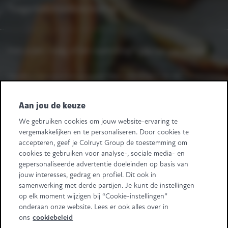
Toegankelijkheidsverklaring
Heb je een vraag of een opmerking?
Laat het ons weten.
Heeft u leveranciersvragen? Bel +32 2 363 55 45.
Volg ons
Aan jou de keuze
We gebruiken cookies om jouw website-ervaring te
Retail Partners Colruyt Group NV/SA
vergemakkelijken en te personaliseren. Door cookies te
Edingensesteenweg 196, B-1500 Halle
accepteren, geef je Colruyt Group de toestemming om
"BTW/TVA BE 0413.970.957 - RPR/RPM Brussel/Bruxelles"
cookies te gebruiken voor analyse-, sociale media- en
+32 (0)2 583.11.11
info@retailpartnerscolruytgroup.be
gepersonaliseerde advertentie doeleinden op basis van
Alle ondernemingsgegevens
.
jouw interesses, gedrag en profiel. Dit ook in
samenwerking met derde partijen. Je kunt de instellingen
Sommige beelden zijn gegenereerd met behulp van AI.
op elk moment wijzigen bij “Cookie-instellingen”
onderaan onze website. Lees er ook alles over in
ons
cookiebeleid