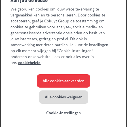
Volg ons
Aan jou de keuze
We gebruiken cookies om jouw website-ervaring te
Retail Partners Colruyt Group NV/SA
vergemakkelijken en te personaliseren. Door cookies te
Edingensesteenweg 196, B-1500 Halle
accepteren, geef je Colruyt Group de toestemming om
"BTW/TVA BE 0413.970.957 - RPR/RPM Brussel/Bruxelles"
cookies te gebruiken voor analyse-, sociale media- en
+32 (0)2 583.11.11
info@retailpartnerscolruytgroup.be
gepersonaliseerde advertentie doeleinden op basis van
Alle ondernemingsgegevens
.
jouw interesses, gedrag en profiel. Dit ook in
samenwerking met derde partijen. Je kunt de instellingen
Sommige beelden zijn gegenereerd met behulp van AI.
op elk moment wijzigen bij “Cookie-instellingen”
onderaan onze website. Lees er ook alles over in
ons
cookiebeleid
Alle cookies aanvaarden
© Colruyt Group
2026
Privacyverklaring Xtra
Alle cookies weigeren
Algemene voorwaarden Xtra
Cookie-instellingen
Cookiebeleid
Cookie-instellingen