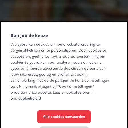
Heb je een vraag of een opmerking?
Laat het ons weten.
Heeft u leveranciersvragen? Bel +32 2 363 55 45.
Volg ons
Aan jou de keuze
We gebruiken cookies om jouw website-ervaring te
Retail Partners Colruyt Group NV/SA
vergemakkelijken en te personaliseren. Door cookies te
Edingensesteenweg 196, B-1500 Halle
accepteren, geef je Colruyt Group de toestemming om
"BTW/TVA BE 0413.970.957 - RPR/RPM Brussel/Bruxelles"
cookies te gebruiken voor analyse-, sociale media- en
+32 (0)2 583.11.11
info@retailpartnerscolruytgroup.be
gepersonaliseerde advertentie doeleinden op basis van
Alle ondernemingsgegevens
.
jouw interesses, gedrag en profiel. Dit ook in
samenwerking met derde partijen. Je kunt de instellingen
Sommige beelden zijn gegenereerd met behulp van AI.
op elk moment wijzigen bij “Cookie-instellingen”
onderaan onze website. Lees er ook alles over in
ons
cookiebeleid
Alle cookies aanvaarden
© Colruyt Group
2026