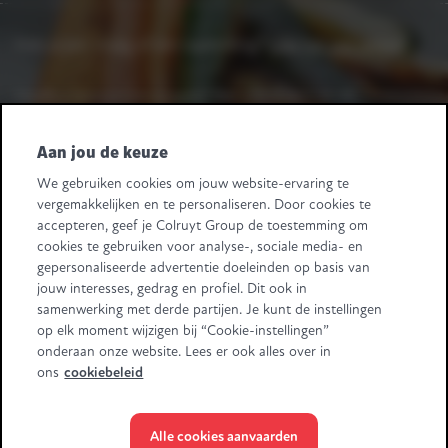
Heb je een vraag of een opmerking?
Laat het ons weten.
Heeft u leveranciersvragen? Bel +32 2 363 55 45.
Volg ons
Aan jou de keuze
We gebruiken cookies om jouw website-ervaring te
Retail Partners Colruyt Group NV/SA
vergemakkelijken en te personaliseren. Door cookies te
Edingensesteenweg 196, B-1500 Halle
accepteren, geef je Colruyt Group de toestemming om
"BTW/TVA BE 0413.970.957 - RPR/RPM Brussel/Bruxelles"
cookies te gebruiken voor analyse-, sociale media- en
+32 (0)2 583.11.11
info@retailpartnerscolruytgroup.be
gepersonaliseerde advertentie doeleinden op basis van
Alle ondernemingsgegevens
.
jouw interesses, gedrag en profiel. Dit ook in
samenwerking met derde partijen. Je kunt de instellingen
Sommige beelden zijn gegenereerd met behulp van AI.
op elk moment wijzigen bij “Cookie-instellingen”
onderaan onze website. Lees er ook alles over in
ons
cookiebeleid
Alle cookies aanvaarden
© Colruyt Group
2026