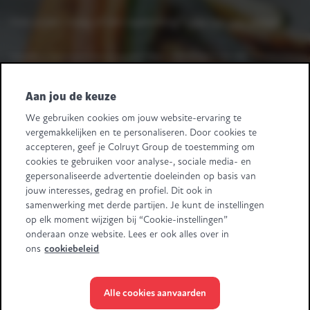
Heb je een vraag of een opmerking?
Laat het ons weten.
Heeft u leveranciersvragen? Bel +32 2 363 55 45.
Volg ons
Aan jou de keuze
We gebruiken cookies om jouw website-ervaring te
Retail Partners Colruyt Group NV/SA
vergemakkelijken en te personaliseren. Door cookies te
Edingensesteenweg 196, B-1500 Halle
accepteren, geef je Colruyt Group de toestemming om
"BTW/TVA BE 0413.970.957 - RPR/RPM Brussel/Bruxelles"
cookies te gebruiken voor analyse-, sociale media- en
+32 (0)2 583.11.11
info@retailpartnerscolruytgroup.be
gepersonaliseerde advertentie doeleinden op basis van
Alle ondernemingsgegevens
.
jouw interesses, gedrag en profiel. Dit ook in
samenwerking met derde partijen. Je kunt de instellingen
Sommige beelden zijn gegenereerd met behulp van AI.
op elk moment wijzigen bij “Cookie-instellingen”
onderaan onze website. Lees er ook alles over in
ons
cookiebeleid
Alle cookies aanvaarden
© Colruyt Group
2026