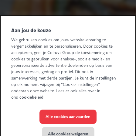
Heeft u leveranciersvragen? Bel +32 2 363 55 45.
Volg ons
Aan jou de keuze
We gebruiken cookies om jouw website-ervaring te
Retail Partners Colruyt Group NV/SA
vergemakkelijken en te personaliseren. Door cookies te
Edingensesteenweg 196, B-1500 Halle
accepteren, geef je Colruyt Group de toestemming om
"BTW/TVA BE 0413.970.957 - RPR/RPM Brussel/Bruxelles"
cookies te gebruiken voor analyse-, sociale media- en
+32 (0)2 583.11.11
info@retailpartnerscolruytgroup.be
gepersonaliseerde advertentie doeleinden op basis van
Alle ondernemingsgegevens
.
jouw interesses, gedrag en profiel. Dit ook in
samenwerking met derde partijen. Je kunt de instellingen
Sommige beelden zijn gegenereerd met behulp van AI.
op elk moment wijzigen bij “Cookie-instellingen”
onderaan onze website. Lees er ook alles over in
ons
cookiebeleid
Alle cookies aanvaarden
© Colruyt Group
2026
Privacyverklaring Xtra
Alle cookies weigeren