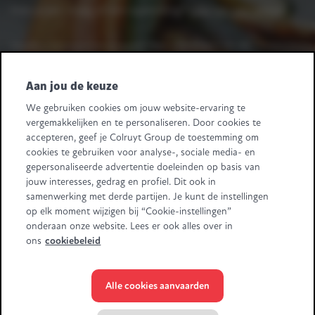
Heb je een vraag of een opmerking?
Laat het ons weten.
Heeft u leveranciersvragen? Bel +32 2 363 55 45.
Volg ons
Aan jou de keuze
We gebruiken cookies om jouw website-ervaring te
Retail Partners Colruyt Group NV/SA
vergemakkelijken en te personaliseren. Door cookies te
Edingensesteenweg 196, B-1500 Halle
accepteren, geef je Colruyt Group de toestemming om
"BTW/TVA BE 0413.970.957 - RPR/RPM Brussel/Bruxelles"
cookies te gebruiken voor analyse-, sociale media- en
+32 (0)2 583.11.11
info@retailpartnerscolruytgroup.be
gepersonaliseerde advertentie doeleinden op basis van
Alle ondernemingsgegevens
.
jouw interesses, gedrag en profiel. Dit ook in
samenwerking met derde partijen. Je kunt de instellingen
Sommige beelden zijn gegenereerd met behulp van AI.
op elk moment wijzigen bij “Cookie-instellingen”
onderaan onze website. Lees er ook alles over in
ons
cookiebeleid
Alle cookies aanvaarden
© Colruyt Group
2026