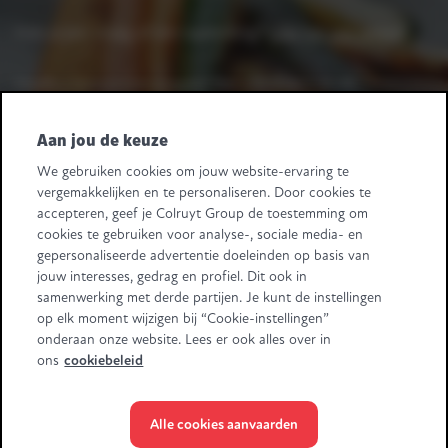
Heb je een vraag of een opmerking?
Laat het ons weten.
Heeft u leveranciersvragen? Bel +32 2 363 55 45.
Volg ons
Aan jou de keuze
We gebruiken cookies om jouw website-ervaring te
Retail Partners Colruyt Group NV/SA
vergemakkelijken en te personaliseren. Door cookies te
Edingensesteenweg 196, B-1500 Halle
accepteren, geef je Colruyt Group de toestemming om
"BTW/TVA BE 0413.970.957 - RPR/RPM Brussel/Bruxelles"
cookies te gebruiken voor analyse-, sociale media- en
+32 (0)2 583.11.11
info@retailpartnerscolruytgroup.be
gepersonaliseerde advertentie doeleinden op basis van
Alle ondernemingsgegevens
.
jouw interesses, gedrag en profiel. Dit ook in
samenwerking met derde partijen. Je kunt de instellingen
Sommige beelden zijn gegenereerd met behulp van AI.
op elk moment wijzigen bij “Cookie-instellingen”
onderaan onze website. Lees er ook alles over in
ons
cookiebeleid
Alle cookies aanvaarden
© Colruyt Group
2026