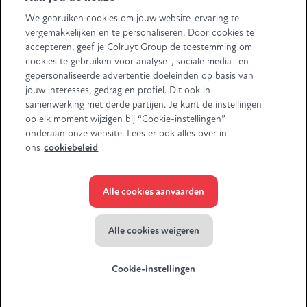
We gebruiken cookies om jouw website-ervaring te
Retail Partners Colruyt Group NV/SA
vergemakkelijken en te personaliseren. Door cookies te
Edingensesteenweg 196, B-1500 Halle
accepteren, geef je Colruyt Group de toestemming om
"BTW/TVA BE 0413.970.957 - RPR/RPM Brussel/Bruxelles"
cookies te gebruiken voor analyse-, sociale media- en
+32 (0)2 583.11.11
info@retailpartnerscolruytgroup.be
gepersonaliseerde advertentie doeleinden op basis van
Alle ondernemingsgegevens
.
jouw interesses, gedrag en profiel. Dit ook in
samenwerking met derde partijen. Je kunt de instellingen
Sommige beelden zijn gegenereerd met behulp van AI.
op elk moment wijzigen bij “Cookie-instellingen”
onderaan onze website. Lees er ook alles over in
ons
cookiebeleid
Alle cookies aanvaarden
© Colruyt Group
2026
Privacyverklaring Xtra
Alle cookies weigeren
Algemene voorwaarden Xtra
Cookie-instellingen
Cookiebeleid
Cookie-instellingen