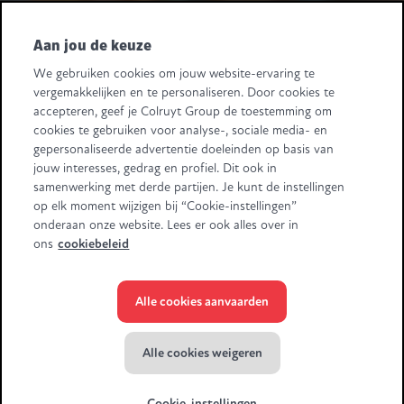
Volg ons
Aan jou de keuze
We gebruiken cookies om jouw website-ervaring te
Retail Partners Colruyt Group NV/SA
vergemakkelijken en te personaliseren. Door cookies te
Edingensesteenweg 196, B-1500 Halle
accepteren, geef je Colruyt Group de toestemming om
"BTW/TVA BE 0413.970.957 - RPR/RPM Brussel/Bruxelles"
cookies te gebruiken voor analyse-, sociale media- en
+32 (0)2 583.11.11
info@retailpartnerscolruytgroup.be
gepersonaliseerde advertentie doeleinden op basis van
Alle ondernemingsgegevens
.
jouw interesses, gedrag en profiel. Dit ook in
samenwerking met derde partijen. Je kunt de instellingen
Sommige beelden zijn gegenereerd met behulp van AI.
op elk moment wijzigen bij “Cookie-instellingen”
onderaan onze website. Lees er ook alles over in
ons
cookiebeleid
Alle cookies aanvaarden
© Colruyt Group
2026
Privacyverklaring Xtra
Alle cookies weigeren
Algemene voorwaarden Xtra
Cookie-instellingen