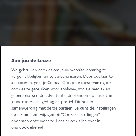
Toegankelijkheidsverklaring
Heb je een vraag of een opmerking?
Laat het ons weten.
Heeft u leveranciersvragen? Bel +32 2 363 55 45.
Volg ons
Aan jou de keuze
We gebruiken cookies om jouw website-ervaring te
Retail Partners Colruyt Group NV/SA
vergemakkelijken en te personaliseren. Door cookies te
Edingensesteenweg 196, B-1500 Halle
accepteren, geef je Colruyt Group de toestemming om
"BTW/TVA BE 0413.970.957 - RPR/RPM Brussel/Bruxelles"
cookies te gebruiken voor analyse-, sociale media- en
+32 (0)2 583.11.11
info@retailpartnerscolruytgroup.be
gepersonaliseerde advertentie doeleinden op basis van
Alle ondernemingsgegevens
.
jouw interesses, gedrag en profiel. Dit ook in
samenwerking met derde partijen. Je kunt de instellingen
Sommige beelden zijn gegenereerd met behulp van AI.
op elk moment wijzigen bij “Cookie-instellingen”
onderaan onze website. Lees er ook alles over in
ons
cookiebeleid