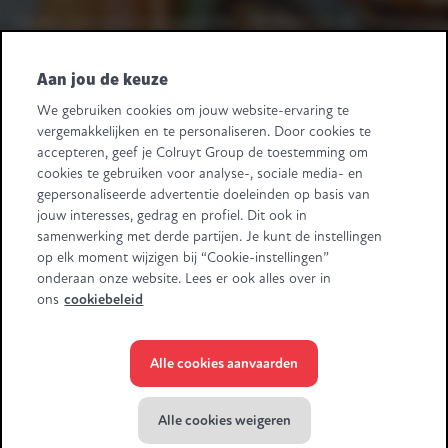
Heeft u leveranciersvragen? Bel +32 2 363 55 45.
Volg ons
Aan jou de keuze
We gebruiken cookies om jouw website-ervaring te
Retail Partners Colruyt Group NV/SA
vergemakkelijken en te personaliseren. Door cookies te
Edingensesteenweg 196, B-1500 Halle
accepteren, geef je Colruyt Group de toestemming om
"BTW/TVA BE 0413.970.957 - RPR/RPM Brussel/Bruxelles"
cookies te gebruiken voor analyse-, sociale media- en
+32 (0)2 583.11.11
info@retailpartnerscolruytgroup.be
gepersonaliseerde advertentie doeleinden op basis van
Alle ondernemingsgegevens
.
jouw interesses, gedrag en profiel. Dit ook in
samenwerking met derde partijen. Je kunt de instellingen
Sommige beelden zijn gegenereerd met behulp van AI.
op elk moment wijzigen bij “Cookie-instellingen”
onderaan onze website. Lees er ook alles over in
ons
cookiebeleid
Alle cookies aanvaarden
© Colruyt Group
2026
Privacyverklaring Xtra
Alle cookies weigeren
Algemene voorwaarden Xtra