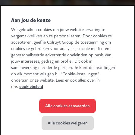
Heeft u leveranciersvragen? Bel +32 2 363 55 45.
Volg ons
Aan jou de keuze
We gebruiken cookies om jouw website-ervaring te
Retail Partners Colruyt Group NV/SA
vergemakkelijken en te personaliseren. Door cookies te
Edingensesteenweg 196, B-1500 Halle
accepteren, geef je Colruyt Group de toestemming om
"BTW/TVA BE 0413.970.957 - RPR/RPM Brussel/Bruxelles"
cookies te gebruiken voor analyse-, sociale media- en
+32 (0)2 583.11.11
info@retailpartnerscolruytgroup.be
gepersonaliseerde advertentie doeleinden op basis van
Alle ondernemingsgegevens
.
jouw interesses, gedrag en profiel. Dit ook in
samenwerking met derde partijen. Je kunt de instellingen
Sommige beelden zijn gegenereerd met behulp van AI.
op elk moment wijzigen bij “Cookie-instellingen”
onderaan onze website. Lees er ook alles over in
ons
cookiebeleid
Alle cookies aanvaarden
© Colruyt Group
2026
Privacyverklaring Xtra
Alle cookies weigeren
Algemene voorwaarden Xtra