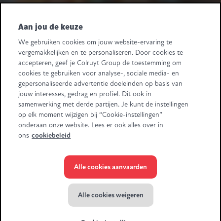
Volg ons
Aan jou de keuze
We gebruiken cookies om jouw website-ervaring te
Retail Partners Colruyt Group NV/SA
vergemakkelijken en te personaliseren. Door cookies te
Edingensesteenweg 196, B-1500 Halle
accepteren, geef je Colruyt Group de toestemming om
"BTW/TVA BE 0413.970.957 - RPR/RPM Brussel/Bruxelles"
cookies te gebruiken voor analyse-, sociale media- en
+32 (0)2 583.11.11
info@retailpartnerscolruytgroup.be
gepersonaliseerde advertentie doeleinden op basis van
Alle ondernemingsgegevens
.
jouw interesses, gedrag en profiel. Dit ook in
samenwerking met derde partijen. Je kunt de instellingen
Sommige beelden zijn gegenereerd met behulp van AI.
op elk moment wijzigen bij “Cookie-instellingen”
onderaan onze website. Lees er ook alles over in
ons
cookiebeleid
Alle cookies aanvaarden
© Colruyt Group
2026
Privacyverklaring Xtra
Alle cookies weigeren
Algemene voorwaarden Xtra