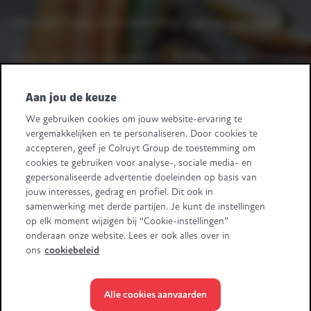
Heb je een vraag of een opmerking?
Laat het ons weten.
Heeft u leveranciersvragen? Bel +32 2 363 55 45.
Volg ons
Aan jou de keuze
We gebruiken cookies om jouw website-ervaring te
Retail Partners Colruyt Group NV/SA
vergemakkelijken en te personaliseren. Door cookies te
Edingensesteenweg 196, B-1500 Halle
accepteren, geef je Colruyt Group de toestemming om
"BTW/TVA BE 0413.970.957 - RPR/RPM Brussel/Bruxelles"
cookies te gebruiken voor analyse-, sociale media- en
+32 (0)2 583.11.11
info@retailpartnerscolruytgroup.be
gepersonaliseerde advertentie doeleinden op basis van
Alle ondernemingsgegevens
.
jouw interesses, gedrag en profiel. Dit ook in
samenwerking met derde partijen. Je kunt de instellingen
Sommige beelden zijn gegenereerd met behulp van AI.
op elk moment wijzigen bij “Cookie-instellingen”
onderaan onze website. Lees er ook alles over in
ons
cookiebeleid
Alle cookies aanvaarden
© Colruyt Group
2026