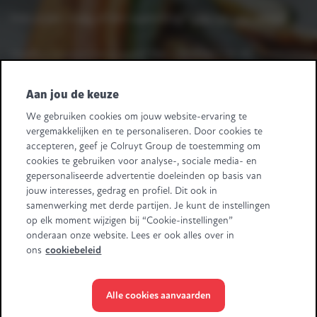
Heb je een vraag of een opmerking?
Laat het ons weten.
Heeft u leveranciersvragen? Bel +32 2 363 55 45.
Volg ons
Aan jou de keuze
We gebruiken cookies om jouw website-ervaring te
Retail Partners Colruyt Group NV/SA
vergemakkelijken en te personaliseren. Door cookies te
Edingensesteenweg 196, B-1500 Halle
accepteren, geef je Colruyt Group de toestemming om
"BTW/TVA BE 0413.970.957 - RPR/RPM Brussel/Bruxelles"
cookies te gebruiken voor analyse-, sociale media- en
+32 (0)2 583.11.11
info@retailpartnerscolruytgroup.be
gepersonaliseerde advertentie doeleinden op basis van
Alle ondernemingsgegevens
.
jouw interesses, gedrag en profiel. Dit ook in
samenwerking met derde partijen. Je kunt de instellingen
Sommige beelden zijn gegenereerd met behulp van AI.
op elk moment wijzigen bij “Cookie-instellingen”
onderaan onze website. Lees er ook alles over in
ons
cookiebeleid
Alle cookies aanvaarden
© Colruyt Group
2026