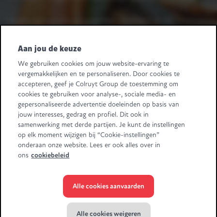
Heeft u leveranciersvragen? Bel +32 2 363 55 45.
Volg ons
Aan jou de keuze
We gebruiken cookies om jouw website-ervaring te
Retail Partners Colruyt Group NV/SA
vergemakkelijken en te personaliseren. Door cookies te
Edingensesteenweg 196, B-1500 Halle
accepteren, geef je Colruyt Group de toestemming om
"BTW/TVA BE 0413.970.957 - RPR/RPM Brussel/Bruxelles"
cookies te gebruiken voor analyse-, sociale media- en
+32 (0)2 583.11.11
info@retailpartnerscolruytgroup.be
gepersonaliseerde advertentie doeleinden op basis van
Alle ondernemingsgegevens
.
jouw interesses, gedrag en profiel. Dit ook in
samenwerking met derde partijen. Je kunt de instellingen
Sommige beelden zijn gegenereerd met behulp van AI.
op elk moment wijzigen bij “Cookie-instellingen”
onderaan onze website. Lees er ook alles over in
ons
cookiebeleid
Alle cookies aanvaarden
© Colruyt Group
2026
Privacyverklaring Xtra
Alle cookies weigeren