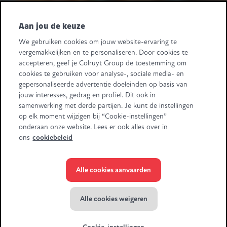
Volg ons
Aan jou de keuze
We gebruiken cookies om jouw website-ervaring te
Retail Partners Colruyt Group NV/SA
vergemakkelijken en te personaliseren. Door cookies te
Edingensesteenweg 196, B-1500 Halle
accepteren, geef je Colruyt Group de toestemming om
"BTW/TVA BE 0413.970.957 - RPR/RPM Brussel/Bruxelles"
cookies te gebruiken voor analyse-, sociale media- en
+32 (0)2 583.11.11
info@retailpartnerscolruytgroup.be
gepersonaliseerde advertentie doeleinden op basis van
Alle ondernemingsgegevens
.
jouw interesses, gedrag en profiel. Dit ook in
samenwerking met derde partijen. Je kunt de instellingen
Sommige beelden zijn gegenereerd met behulp van AI.
op elk moment wijzigen bij “Cookie-instellingen”
onderaan onze website. Lees er ook alles over in
ons
cookiebeleid
Alle cookies aanvaarden
© Colruyt Group
2026
Privacyverklaring Xtra
Alle cookies weigeren
Algemene voorwaarden Xtra