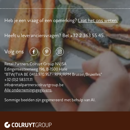
Heb je een vraag of een opmerking?
Laat het ons weten.
Heeft u leveranciersvragen? Bel +32 2 363 55 45.
Volg ons
Retail Partners Colruyt Group NV/SA
Edingensesteenweg 196, B-1500 Halle
"BTW/TVA BE 0413.970.957 - RPR/RPM Brussel/Bruxelles"
+32 (0)2 583.11.11
info@retailpartnerscolruytgroup.be
Alle ondernemingsgegevens
.
Sommige beelden zijn gegenereerd met behulp van AI.