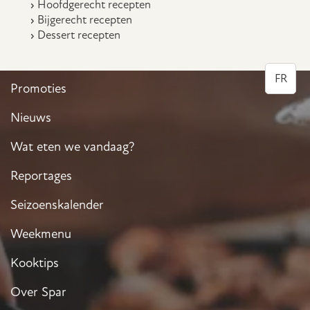
Hoofdgerecht recepten
Bijgerecht recepten
Dessert recepten
FR
Promoties
Nieuws
Wat eten we vandaag?
Reportages
Seizoenskalender
Weekmenu
Kooktips
Over Spar