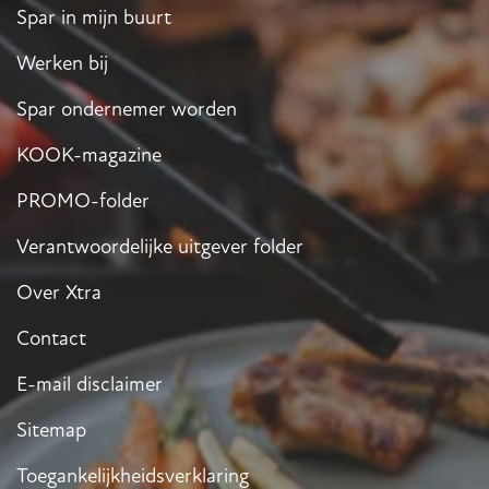
Spar in mijn buurt
Werken bij
Spar ondernemer worden
KOOK-magazine
PROMO-folder
Verantwoordelijke uitgever folder
Over Xtra
Contact
E-mail disclaimer
Sitemap
Toegankelijkheidsverklaring