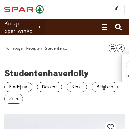
Kies je
Spar-winkel
Promoties
Homepage
Recepten
Studentenhaverlolly
Recepten
Reportages
Studentenhaverlolly
Winkels
Eindejaar
Dessert
Kerst
Belgisch
Jobs
Zoet
Duurzaamheid
Over Spar