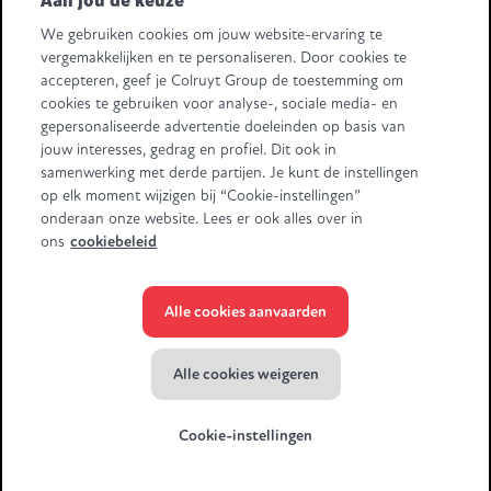
Aan jou de keuze
We gebruiken cookies om jouw website-ervaring te
Retail Partners Colruyt Group NV/SA
vergemakkelijken en te personaliseren. Door cookies te
Edingensesteenweg 196, B-1500 Halle
accepteren, geef je Colruyt Group de toestemming om
"BTW/TVA BE 0413.970.957 - RPR/RPM Brussel/Bruxelles"
cookies te gebruiken voor analyse-, sociale media- en
+32 (0)2 583.11.11
info@retailpartnerscolruytgroup.be
gepersonaliseerde advertentie doeleinden op basis van
Alle ondernemingsgegevens
.
jouw interesses, gedrag en profiel. Dit ook in
samenwerking met derde partijen. Je kunt de instellingen
Sommige beelden zijn gegenereerd met behulp van AI.
op elk moment wijzigen bij “Cookie-instellingen”
onderaan onze website. Lees er ook alles over in
ons
cookiebeleid
Alle cookies aanvaarden
© Colruyt Group
2026
Privacyverklaring Xtra
Alle cookies weigeren
Algemene voorwaarden Xtra
Cookie-instellingen
Cookiebeleid
Cookie-instellingen