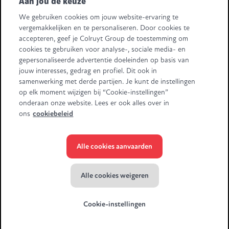
Volg ons
Aan jou de keuze
We gebruiken cookies om jouw website-ervaring te
Retail Partners Colruyt Group NV/SA
vergemakkelijken en te personaliseren. Door cookies te
Edingensesteenweg 196, B-1500 Halle
accepteren, geef je Colruyt Group de toestemming om
"BTW/TVA BE 0413.970.957 - RPR/RPM Brussel/Bruxelles"
cookies te gebruiken voor analyse-, sociale media- en
+32 (0)2 583.11.11
info@retailpartnerscolruytgroup.be
gepersonaliseerde advertentie doeleinden op basis van
Alle ondernemingsgegevens
.
jouw interesses, gedrag en profiel. Dit ook in
samenwerking met derde partijen. Je kunt de instellingen
Sommige beelden zijn gegenereerd met behulp van AI.
op elk moment wijzigen bij “Cookie-instellingen”
onderaan onze website. Lees er ook alles over in
ons
cookiebeleid
Alle cookies aanvaarden
© Colruyt Group
2026
Privacyverklaring Xtra
Alle cookies weigeren
Algemene voorwaarden Xtra
Cookie-instellingen
Cookiebeleid
Cookie-instellingen