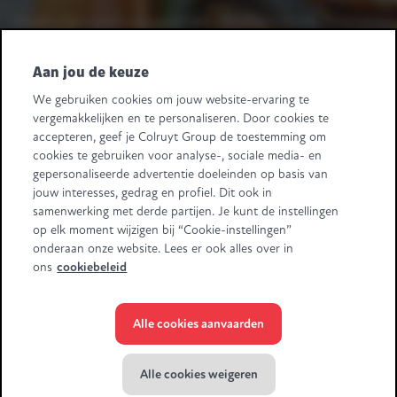
Heeft u leveranciersvragen? Bel +32 2 363 55 45.
Volg ons
Aan jou de keuze
We gebruiken cookies om jouw website-ervaring te
Retail Partners Colruyt Group NV/SA
vergemakkelijken en te personaliseren. Door cookies te
Edingensesteenweg 196, B-1500 Halle
accepteren, geef je Colruyt Group de toestemming om
"BTW/TVA BE 0413.970.957 - RPR/RPM Brussel/Bruxelles"
cookies te gebruiken voor analyse-, sociale media- en
+32 (0)2 583.11.11
info@retailpartnerscolruytgroup.be
gepersonaliseerde advertentie doeleinden op basis van
Alle ondernemingsgegevens
.
jouw interesses, gedrag en profiel. Dit ook in
samenwerking met derde partijen. Je kunt de instellingen
Sommige beelden zijn gegenereerd met behulp van AI.
op elk moment wijzigen bij “Cookie-instellingen”
onderaan onze website. Lees er ook alles over in
ons
cookiebeleid
Alle cookies aanvaarden
© Colruyt Group
2026
Privacyverklaring Xtra
Alle cookies weigeren
Algemene voorwaarden Xtra