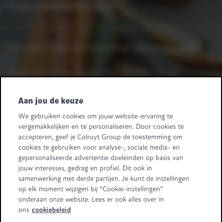
Toegankelijkheidsverklaring
Heb je een vraag of een opmerking?
Laat het ons weten.
Heeft u leveranciersvragen? Bel +32 2 363 55 45.
Volg ons
Aan jou de keuze
We gebruiken cookies om jouw website-ervaring te
Retail Partners Colruyt Group NV/SA
vergemakkelijken en te personaliseren. Door cookies te
Edingensesteenweg 196, B-1500 Halle
accepteren, geef je Colruyt Group de toestemming om
"BTW/TVA BE 0413.970.957 - RPR/RPM Brussel/Bruxelles"
cookies te gebruiken voor analyse-, sociale media- en
+32 (0)2 583.11.11
info@retailpartnerscolruytgroup.be
gepersonaliseerde advertentie doeleinden op basis van
Alle ondernemingsgegevens
.
jouw interesses, gedrag en profiel. Dit ook in
samenwerking met derde partijen. Je kunt de instellingen
Sommige beelden zijn gegenereerd met behulp van AI.
op elk moment wijzigen bij “Cookie-instellingen”
onderaan onze website. Lees er ook alles over in
ons
cookiebeleid