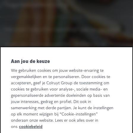
Toegankelijkheidsverklaring
Heb je een vraag of een opmerking?
Laat het ons weten.
Heeft u leveranciersvragen? Bel +32 2 363 55 45.
Volg ons
Aan jou de keuze
We gebruiken cookies om jouw website-ervaring te
Retail Partners Colruyt Group NV/SA
vergemakkelijken en te personaliseren. Door cookies te
Edingensesteenweg 196, B-1500 Halle
accepteren, geef je Colruyt Group de toestemming om
"BTW/TVA BE 0413.970.957 - RPR/RPM Brussel/Bruxelles"
cookies te gebruiken voor analyse-, sociale media- en
+32 (0)2 583.11.11
info@retailpartnerscolruytgroup.be
gepersonaliseerde advertentie doeleinden op basis van
Alle ondernemingsgegevens
.
jouw interesses, gedrag en profiel. Dit ook in
samenwerking met derde partijen. Je kunt de instellingen
Sommige beelden zijn gegenereerd met behulp van AI.
op elk moment wijzigen bij “Cookie-instellingen”
onderaan onze website. Lees er ook alles over in
ons
cookiebeleid