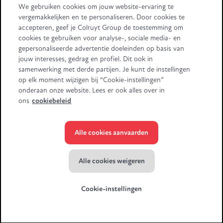
We gebruiken cookies om jouw website-ervaring te
Retail Partners Colruyt Group NV/SA
vergemakkelijken en te personaliseren. Door cookies te
Edingensesteenweg 196, B-1500 Halle
accepteren, geef je Colruyt Group de toestemming om
"BTW/TVA BE 0413.970.957 - RPR/RPM Brussel/Bruxelles"
cookies te gebruiken voor analyse-, sociale media- en
+32 (0)2 583.11.11
info@retailpartnerscolruytgroup.be
gepersonaliseerde advertentie doeleinden op basis van
Alle ondernemingsgegevens
.
jouw interesses, gedrag en profiel. Dit ook in
samenwerking met derde partijen. Je kunt de instellingen
Sommige beelden zijn gegenereerd met behulp van AI.
op elk moment wijzigen bij “Cookie-instellingen”
onderaan onze website. Lees er ook alles over in
ons
cookiebeleid
Alle cookies aanvaarden
© Colruyt Group
2026
Privacyverklaring Xtra
Alle cookies weigeren
Algemene voorwaarden Xtra
Cookie-instellingen
Cookiebeleid
Cookie-instellingen