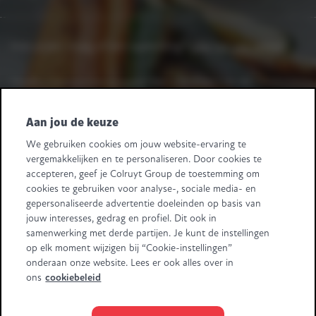
Heb je een vraag of een opmerking?
Laat het ons weten.
Heeft u leveranciersvragen? Bel +32 2 363 55 45.
Volg ons
Aan jou de keuze
We gebruiken cookies om jouw website-ervaring te
Retail Partners Colruyt Group NV/SA
vergemakkelijken en te personaliseren. Door cookies te
Edingensesteenweg 196, B-1500 Halle
accepteren, geef je Colruyt Group de toestemming om
"BTW/TVA BE 0413.970.957 - RPR/RPM Brussel/Bruxelles"
cookies te gebruiken voor analyse-, sociale media- en
+32 (0)2 583.11.11
info@retailpartnerscolruytgroup.be
gepersonaliseerde advertentie doeleinden op basis van
Alle ondernemingsgegevens
.
jouw interesses, gedrag en profiel. Dit ook in
samenwerking met derde partijen. Je kunt de instellingen
Sommige beelden zijn gegenereerd met behulp van AI.
op elk moment wijzigen bij “Cookie-instellingen”
onderaan onze website. Lees er ook alles over in
ons
cookiebeleid