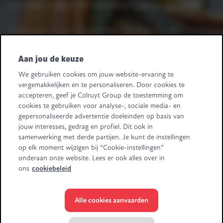
Heb je een vraag of een opmerking?
Laat het ons weten.
Heeft u leveranciersvragen? Bel +32 2 363 55 45.
Volg ons
Aan jou de keuze
We gebruiken cookies om jouw website-ervaring te
Retail Partners Colruyt Group NV/SA
vergemakkelijken en te personaliseren. Door cookies te
Edingensesteenweg 196, B-1500 Halle
accepteren, geef je Colruyt Group de toestemming om
"BTW/TVA BE 0413.970.957 - RPR/RPM Brussel/Bruxelles"
cookies te gebruiken voor analyse-, sociale media- en
+32 (0)2 583.11.11
info@retailpartnerscolruytgroup.be
gepersonaliseerde advertentie doeleinden op basis van
Alle ondernemingsgegevens
.
jouw interesses, gedrag en profiel. Dit ook in
samenwerking met derde partijen. Je kunt de instellingen
Sommige beelden zijn gegenereerd met behulp van AI.
op elk moment wijzigen bij “Cookie-instellingen”
onderaan onze website. Lees er ook alles over in
ons
cookiebeleid
Alle cookies aanvaarden
© Colruyt Group
2026
Privacyverklaring Xtra