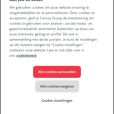
We gebruiken cookies om jouw website-ervaring te
Retail Partners Colruyt Group NV/SA
vergemakkelijken en te personaliseren. Door cookies te
Edingensesteenweg 196, B-1500 Halle
accepteren, geef je Colruyt Group de toestemming om
"BTW/TVA BE 0413.970.957 - RPR/RPM Brussel/Bruxelles"
cookies te gebruiken voor analyse-, sociale media- en
+32 (0)2 583.11.11
info@retailpartnerscolruytgroup.be
gepersonaliseerde advertentie doeleinden op basis van
Alle ondernemingsgegevens
.
jouw interesses, gedrag en profiel. Dit ook in
samenwerking met derde partijen. Je kunt de instellingen
Sommige beelden zijn gegenereerd met behulp van AI.
op elk moment wijzigen bij “Cookie-instellingen”
onderaan onze website. Lees er ook alles over in
ons
cookiebeleid
Alle cookies aanvaarden
© Colruyt Group
2026
Privacyverklaring Xtra
Alle cookies weigeren
Algemene voorwaarden Xtra
Cookie-instellingen
Cookiebeleid
Cookie-instellingen