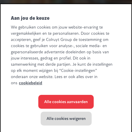
Heeft u leveranciersvragen? Bel +32 2 363 55 45.
Volg ons
Aan jou de keuze
We gebruiken cookies om jouw website-ervaring te
Retail Partners Colruyt Group NV/SA
vergemakkelijken en te personaliseren. Door cookies te
Edingensesteenweg 196, B-1500 Halle
accepteren, geef je Colruyt Group de toestemming om
"BTW/TVA BE 0413.970.957 - RPR/RPM Brussel/Bruxelles"
cookies te gebruiken voor analyse-, sociale media- en
+32 (0)2 583.11.11
info@retailpartnerscolruytgroup.be
gepersonaliseerde advertentie doeleinden op basis van
Alle ondernemingsgegevens
.
jouw interesses, gedrag en profiel. Dit ook in
samenwerking met derde partijen. Je kunt de instellingen
Sommige beelden zijn gegenereerd met behulp van AI.
op elk moment wijzigen bij “Cookie-instellingen”
onderaan onze website. Lees er ook alles over in
ons
cookiebeleid
Alle cookies aanvaarden
© Colruyt Group
2026
Privacyverklaring Xtra
Alle cookies weigeren
Algemene voorwaarden Xtra