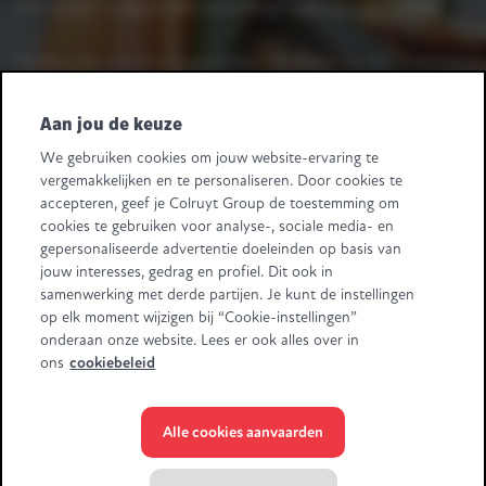
Heb je een vraag of een opmerking?
Laat het ons weten.
Heeft u leveranciersvragen? Bel +32 2 363 55 45.
Volg ons
Aan jou de keuze
We gebruiken cookies om jouw website-ervaring te
Retail Partners Colruyt Group NV/SA
vergemakkelijken en te personaliseren. Door cookies te
Edingensesteenweg 196, B-1500 Halle
accepteren, geef je Colruyt Group de toestemming om
"BTW/TVA BE 0413.970.957 - RPR/RPM Brussel/Bruxelles"
cookies te gebruiken voor analyse-, sociale media- en
+32 (0)2 583.11.11
info@retailpartnerscolruytgroup.be
gepersonaliseerde advertentie doeleinden op basis van
Alle ondernemingsgegevens
.
jouw interesses, gedrag en profiel. Dit ook in
samenwerking met derde partijen. Je kunt de instellingen
Sommige beelden zijn gegenereerd met behulp van AI.
op elk moment wijzigen bij “Cookie-instellingen”
onderaan onze website. Lees er ook alles over in
ons
cookiebeleid
Alle cookies aanvaarden
© Colruyt Group
2026
Privacyverklaring Xtra