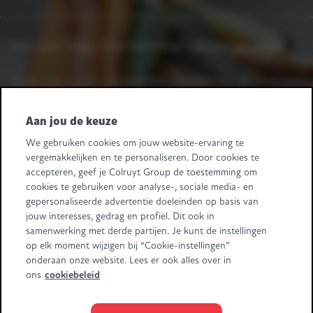
Heb je een vraag of een opmerking?
Laat het ons weten.
Heeft u leveranciersvragen? Bel +32 2 363 55 45.
Volg ons
Aan jou de keuze
We gebruiken cookies om jouw website-ervaring te
Retail Partners Colruyt Group NV/SA
vergemakkelijken en te personaliseren. Door cookies te
Edingensesteenweg 196, B-1500 Halle
accepteren, geef je Colruyt Group de toestemming om
"BTW/TVA BE 0413.970.957 - RPR/RPM Brussel/Bruxelles"
cookies te gebruiken voor analyse-, sociale media- en
+32 (0)2 583.11.11
info@retailpartnerscolruytgroup.be
gepersonaliseerde advertentie doeleinden op basis van
Alle ondernemingsgegevens
.
jouw interesses, gedrag en profiel. Dit ook in
samenwerking met derde partijen. Je kunt de instellingen
Sommige beelden zijn gegenereerd met behulp van AI.
op elk moment wijzigen bij “Cookie-instellingen”
onderaan onze website. Lees er ook alles over in
ons
cookiebeleid