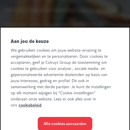
Heb je een vraag of een opmerking?
Laat het ons weten.
Heeft u leveranciersvragen? Bel +32 2 363 55 45.
Volg ons
Aan jou de keuze
We gebruiken cookies om jouw website-ervaring te
Retail Partners Colruyt Group NV/SA
vergemakkelijken en te personaliseren. Door cookies te
Edingensesteenweg 196, B-1500 Halle
accepteren, geef je Colruyt Group de toestemming om
"BTW/TVA BE 0413.970.957 - RPR/RPM Brussel/Bruxelles"
cookies te gebruiken voor analyse-, sociale media- en
+32 (0)2 583.11.11
info@retailpartnerscolruytgroup.be
gepersonaliseerde advertentie doeleinden op basis van
Alle ondernemingsgegevens
.
jouw interesses, gedrag en profiel. Dit ook in
samenwerking met derde partijen. Je kunt de instellingen
Sommige beelden zijn gegenereerd met behulp van AI.
op elk moment wijzigen bij “Cookie-instellingen”
onderaan onze website. Lees er ook alles over in
ons
cookiebeleid
Alle cookies aanvaarden
© Colruyt Group
2026