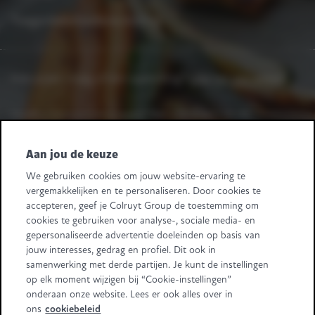
Toegankelijkheidsverklaring
Heb je een vraag of een opmerking?
Laat het ons weten.
Heeft u leveranciersvragen? Bel +32 2 363 55 45.
Volg ons
Aan jou de keuze
We gebruiken cookies om jouw website-ervaring te
Retail Partners Colruyt Group NV/SA
vergemakkelijken en te personaliseren. Door cookies te
Edingensesteenweg 196, B-1500 Halle
accepteren, geef je Colruyt Group de toestemming om
"BTW/TVA BE 0413.970.957 - RPR/RPM Brussel/Bruxelles"
cookies te gebruiken voor analyse-, sociale media- en
+32 (0)2 583.11.11
info@retailpartnerscolruytgroup.be
gepersonaliseerde advertentie doeleinden op basis van
Alle ondernemingsgegevens
.
jouw interesses, gedrag en profiel. Dit ook in
samenwerking met derde partijen. Je kunt de instellingen
Sommige beelden zijn gegenereerd met behulp van AI.
op elk moment wijzigen bij “Cookie-instellingen”
onderaan onze website. Lees er ook alles over in
ons
cookiebeleid