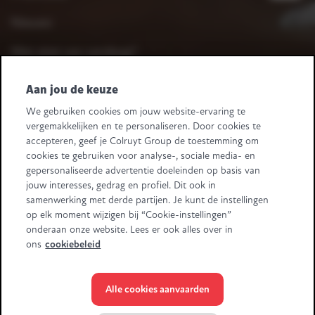
Nieuws
Wat eten we vandaag?
Reportages
Aan jou de keuze
Seizoenskalender
We gebruiken cookies om jouw website-ervaring te
vergemakkelijken en te personaliseren. Door cookies te
Weekmenu
accepteren, geef je Colruyt Group de toestemming om
cookies te gebruiken voor analyse-, sociale media- en
Kooktips
gepersonaliseerde advertentie doeleinden op basis van
jouw interesses, gedrag en profiel. Dit ook in
Over Spar
samenwerking met derde partijen. Je kunt de instellingen
op elk moment wijzigen bij “Cookie-instellingen”
Spar in mijn buurt
onderaan onze website. Lees er ook alles over in
ons
cookiebeleid
Werken bij
Spar ondernemer worden
Alle cookies aanvaarden