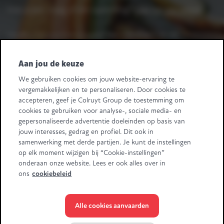
Heb je een vraag of een opmerking?
Laat het ons weten.
Heeft u leveranciersvragen? Bel +32 2 363 55 45.
Volg ons
Aan jou de keuze
We gebruiken cookies om jouw website-ervaring te
Retail Partners Colruyt Group NV/SA
vergemakkelijken en te personaliseren. Door cookies te
Edingensesteenweg 196, B-1500 Halle
accepteren, geef je Colruyt Group de toestemming om
"BTW/TVA BE 0413.970.957 - RPR/RPM Brussel/Bruxelles"
cookies te gebruiken voor analyse-, sociale media- en
+32 (0)2 583.11.11
info@retailpartnerscolruytgroup.be
gepersonaliseerde advertentie doeleinden op basis van
Alle ondernemingsgegevens
.
jouw interesses, gedrag en profiel. Dit ook in
samenwerking met derde partijen. Je kunt de instellingen
Sommige beelden zijn gegenereerd met behulp van AI.
op elk moment wijzigen bij “Cookie-instellingen”
onderaan onze website. Lees er ook alles over in
ons
cookiebeleid
Alle cookies aanvaarden
© Colruyt Group
2026