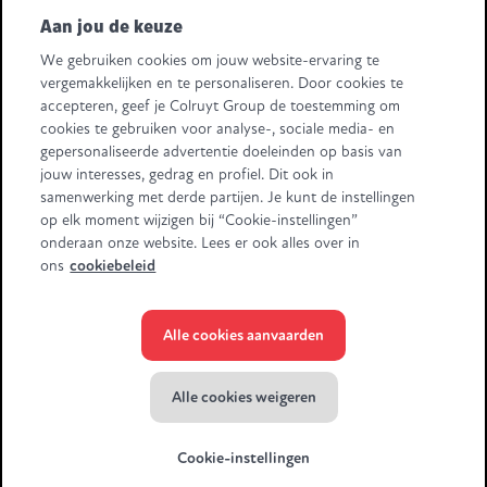
Volg ons
Aan jou de keuze
We gebruiken cookies om jouw website-ervaring te
Retail Partners Colruyt Group NV/SA
vergemakkelijken en te personaliseren. Door cookies te
Edingensesteenweg 196, B-1500 Halle
accepteren, geef je Colruyt Group de toestemming om
"BTW/TVA BE 0413.970.957 - RPR/RPM Brussel/Bruxelles"
cookies te gebruiken voor analyse-, sociale media- en
+32 (0)2 583.11.11
info@retailpartnerscolruytgroup.be
gepersonaliseerde advertentie doeleinden op basis van
Alle ondernemingsgegevens
.
jouw interesses, gedrag en profiel. Dit ook in
samenwerking met derde partijen. Je kunt de instellingen
Sommige beelden zijn gegenereerd met behulp van AI.
op elk moment wijzigen bij “Cookie-instellingen”
onderaan onze website. Lees er ook alles over in
ons
cookiebeleid
Alle cookies aanvaarden
© Colruyt Group
2026
Privacyverklaring Xtra
Alle cookies weigeren
Algemene voorwaarden Xtra
Cookie-instellingen
Cookiebeleid