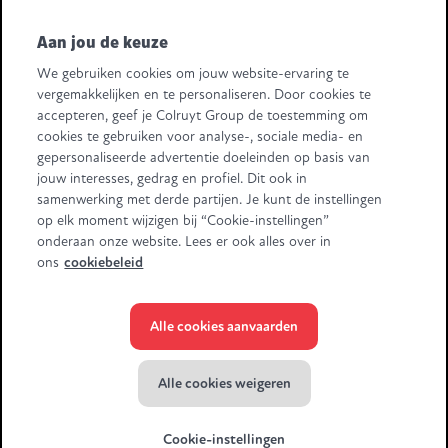
Volg ons
Aan jou de keuze
We gebruiken cookies om jouw website-ervaring te
Retail Partners Colruyt Group NV/SA
vergemakkelijken en te personaliseren. Door cookies te
Edingensesteenweg 196, B-1500 Halle
accepteren, geef je Colruyt Group de toestemming om
"BTW/TVA BE 0413.970.957 - RPR/RPM Brussel/Bruxelles"
cookies te gebruiken voor analyse-, sociale media- en
+32 (0)2 583.11.11
info@retailpartnerscolruytgroup.be
gepersonaliseerde advertentie doeleinden op basis van
Alle ondernemingsgegevens
.
jouw interesses, gedrag en profiel. Dit ook in
samenwerking met derde partijen. Je kunt de instellingen
Sommige beelden zijn gegenereerd met behulp van AI.
op elk moment wijzigen bij “Cookie-instellingen”
onderaan onze website. Lees er ook alles over in
ons
cookiebeleid
Alle cookies aanvaarden
© Colruyt Group
2026
Privacyverklaring Xtra
Alle cookies weigeren
Algemene voorwaarden Xtra
Cookie-instellingen
Cookiebeleid