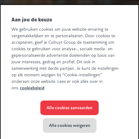
Heeft u leveranciersvragen? Bel +32 2 363 55 45.
Volg ons
Aan jou de keuze
We gebruiken cookies om jouw website-ervaring te
Retail Partners Colruyt Group NV/SA
vergemakkelijken en te personaliseren. Door cookies te
Edingensesteenweg 196, B-1500 Halle
accepteren, geef je Colruyt Group de toestemming om
"BTW/TVA BE 0413.970.957 - RPR/RPM Brussel/Bruxelles"
cookies te gebruiken voor analyse-, sociale media- en
+32 (0)2 583.11.11
info@retailpartnerscolruytgroup.be
gepersonaliseerde advertentie doeleinden op basis van
Alle ondernemingsgegevens
.
jouw interesses, gedrag en profiel. Dit ook in
samenwerking met derde partijen. Je kunt de instellingen
Sommige beelden zijn gegenereerd met behulp van AI.
op elk moment wijzigen bij “Cookie-instellingen”
onderaan onze website. Lees er ook alles over in
ons
cookiebeleid
Alle cookies aanvaarden
© Colruyt Group
2026
Privacyverklaring Xtra
Alle cookies weigeren
Algemene voorwaarden Xtra