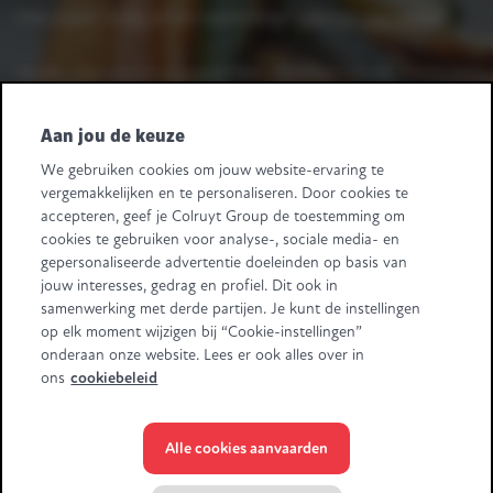
Heb je een vraag of een opmerking?
Laat het ons weten.
Heeft u leveranciersvragen? Bel +32 2 363 55 45.
Volg ons
Aan jou de keuze
We gebruiken cookies om jouw website-ervaring te
Retail Partners Colruyt Group NV/SA
vergemakkelijken en te personaliseren. Door cookies te
Edingensesteenweg 196, B-1500 Halle
accepteren, geef je Colruyt Group de toestemming om
"BTW/TVA BE 0413.970.957 - RPR/RPM Brussel/Bruxelles"
cookies te gebruiken voor analyse-, sociale media- en
+32 (0)2 583.11.11
info@retailpartnerscolruytgroup.be
gepersonaliseerde advertentie doeleinden op basis van
Alle ondernemingsgegevens
.
jouw interesses, gedrag en profiel. Dit ook in
samenwerking met derde partijen. Je kunt de instellingen
Sommige beelden zijn gegenereerd met behulp van AI.
op elk moment wijzigen bij “Cookie-instellingen”
onderaan onze website. Lees er ook alles over in
ons
cookiebeleid
Alle cookies aanvaarden
© Colruyt Group
2026