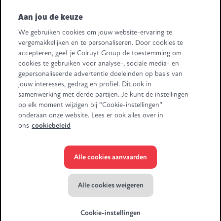
Volg ons
Aan jou de keuze
We gebruiken cookies om jouw website-ervaring te
Retail Partners Colruyt Group NV/SA
vergemakkelijken en te personaliseren. Door cookies te
Edingensesteenweg 196, B-1500 Halle
accepteren, geef je Colruyt Group de toestemming om
"BTW/TVA BE 0413.970.957 - RPR/RPM Brussel/Bruxelles"
cookies te gebruiken voor analyse-, sociale media- en
+32 (0)2 583.11.11
info@retailpartnerscolruytgroup.be
gepersonaliseerde advertentie doeleinden op basis van
Alle ondernemingsgegevens
.
jouw interesses, gedrag en profiel. Dit ook in
samenwerking met derde partijen. Je kunt de instellingen
Sommige beelden zijn gegenereerd met behulp van AI.
op elk moment wijzigen bij “Cookie-instellingen”
onderaan onze website. Lees er ook alles over in
ons
cookiebeleid
Alle cookies aanvaarden
© Colruyt Group
2026
Privacyverklaring Xtra
Alle cookies weigeren
Algemene voorwaarden Xtra
Cookie-instellingen
Cookiebeleid